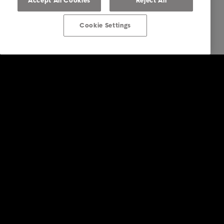
Accept All Cookies
Reject All
Cookie Settings
Företagstjänster
Faktureringstjänster
Inkasso i utlandet
Köp av fordringar