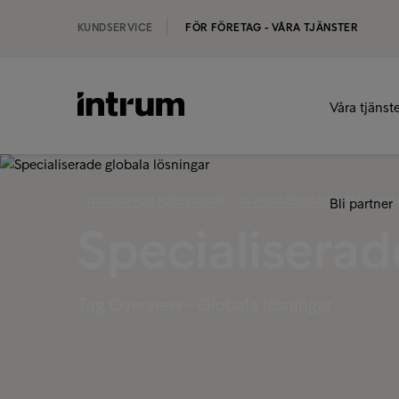
KUNDSERVICE
FÖR FÖRETAG - VÅRA TJÄNSTER
Våra tjänst
‹ INKASSO FÖR FÖRETAGARE - SÅ MOTARBETAR DU SENA BE
Bli partner
Specialiserad
Tag Overview - Globala lösningar