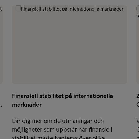
Finansiell stabilitet på internationella
…
marknader
Lär dig mer om de utmaningar och
V
möjligheter som uppstår när finansiell
C
stabilitet måste hanteras över olika…
h