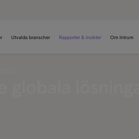
er
Utvalda branscher
Rapporter & insikter
Om Intrum
TALNINGAR
e globala lösning