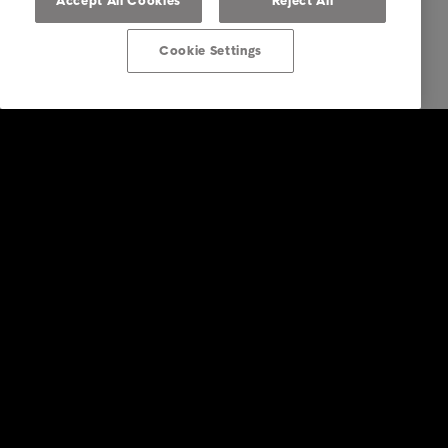
Accept All Cookies
Reject All
Cookie Settings
Företagstjänster
Faktureringstjänster
Inkasso i utlandet
Köp av fordringar