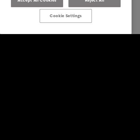
Accept All Cookies
Reject All
Cookie Settings
Företagstjänster
Faktureringstjänster
Inkasso i utlandet
Köp av fordringar