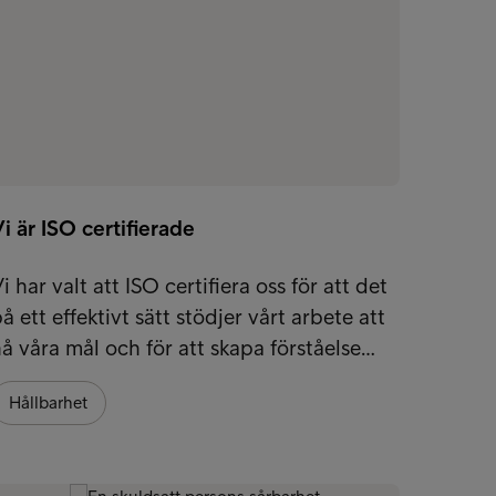
i är ISO certifierade
Uppfö
i har valt att ISO certifiera oss för att det
Intrum
å ett effektivt sätt stödjer vårt arbete att
ramver
å våra mål och för att skapa förståelse…
uppdra
Hållbarhet
Hållb