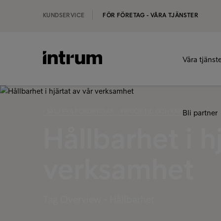
KUNDSERVICE
FÖR FÖRETAG - VÅRA TJÄNSTER
Våra tjänst
‹ SÄLJ ERA FORDRINGAR – FRIGÖR TID OCH KAPITAL
Bli partner
Hållbarhet i h
verksamhet
Tag Overview - Hållbarhet