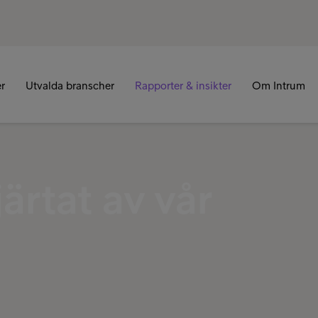
er
Utvalda branscher
Rapporter & insikter
Om Intrum
järtat av vår