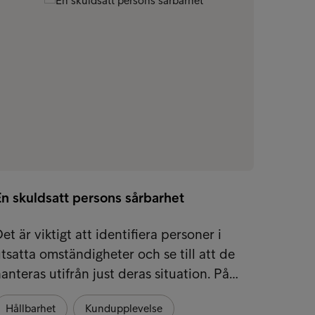
En skuldsatt persons sårbarhet
Vi tjä
et är viktigt att identifiera personer i
Vårt u
tsatta omständigheter och se till att de
kunder
anteras utifrån just deras situation. På…
kunder
Hållbarhet
Kundupplevelse
Hållb