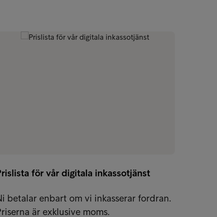
Etisk 
rislista för vår digitala inkassotjänst
Som et
vilken
i betalar enbart om vi inkasserar fordran.
männis
riserna är exklusive moms.