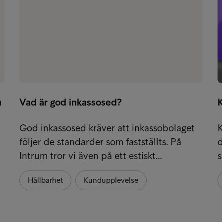
u
Vad är god inkassosed?
God inkassosed kräver att inkassobolaget
följer de standarder som fastställts. På
d
Intrum tror vi även på ett estiskt…
s
Hållbarhet
Kundupplevelse