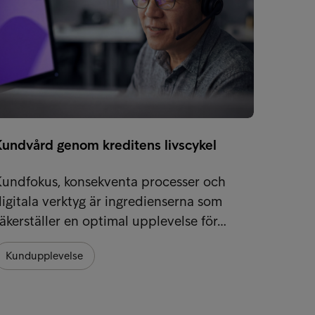
Kundvård genom kreditens livscykel
Möt in
Kundfokus, konsekventa processer och
Global
igitala verktyg är ingredienserna som
styrkan
äkerställer en optimal upplevelse för…
med lo
Kundupplevelse
Kundu