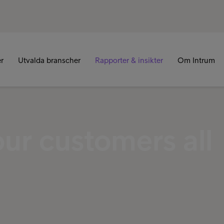
er
Utvalda branscher
Rapporter & insikter
Om Intrum
ur customers all