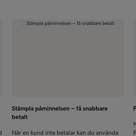
Stämpla påminnelsen – få snabbare
P
betalt
N
d
När en kund inte betalar kan du använda
P