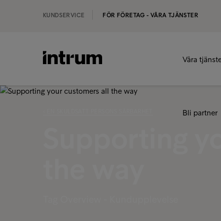
KUNDSERVICE
FÖR FÖRETAG - VÅRA TJÄNSTER
Våra tjänst
‹ EN SKULDSATT PERSONS SÅRBARHET
Bli partner
Supporting yo
the way
Tag Overview - Kundupplevelse