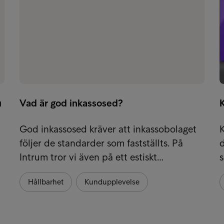
u
Vad är god inkassosed?
God inkassosed kräver att inkassobolaget
följer de standarder som fastställts. På
d
Intrum tror vi även på ett estiskt…
s
Hållbarhet
Kundupplevelse