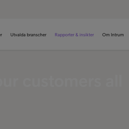
er
Utvalda branscher
Rapporter & insikter
Om Intrum
ur customers all