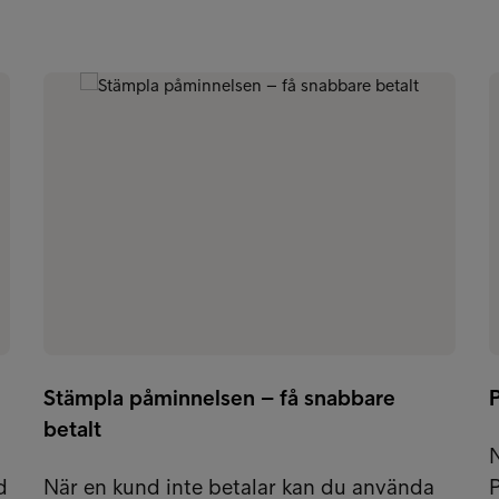
Stämpla påminnelsen – få snabbare
P
betalt
N
d
När en kund inte betalar kan du använda
P