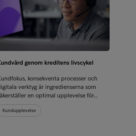
Kundvård genom kreditens livscykel
Möt in
Kundfokus, konsekventa processer och
Global
igitala verktyg är ingredienserna som
styrkan
äkerställer en optimal upplevelse för…
med lo
Kundupplevelse
Kundu