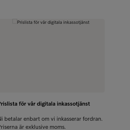
Etisk 
rislista för vår digitala inkassotjänst
Som et
vilken
i betalar enbart om vi inkasserar fordran.
männis
riserna är exklusive moms.