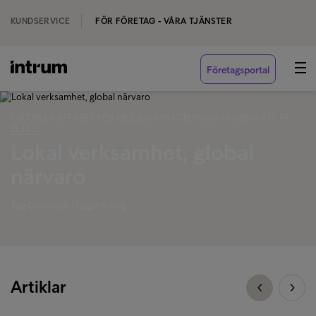
KUNDSERVICE
FÖR FÖRETAG - VÅRA TJÄNSTER
Företagsportal
‹ GLOBALA AFFÄRER FÖR MED SIG NYA UTMANINGAR KRING ATT FÅ
BETALT.
Lokal verksamhet, global
närvaro
Tag Overview - Lagstiftning
Artiklar