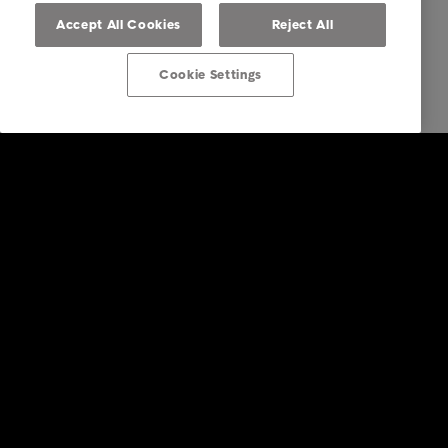
Accept All Cookies
Reject All
Cookie Settings
Företagstjänster
Faktureringstjänster
Inkasso i utlandet
Köp av fordringar