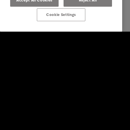
Accept All Cookies
Reject All
Cookie Settings
Företagstjänster
Faktureringstjänster
Inkasso i utlandet
Köp av fordringar