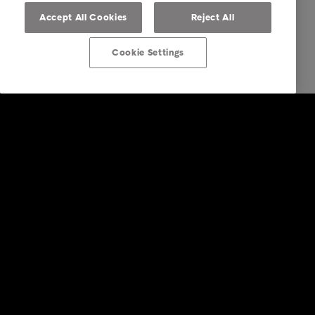
Accept All Cookies
Reject All
Cookie Settings
Företagstjänster
Faktureringstjänster
Inkasso i utlandet
Köp av fordringar