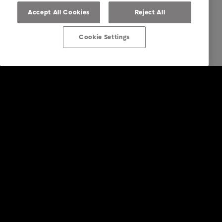
Accept All Cookies
Reject All
Cookie Settings
Företagstjänster
Faktureringstjänster
Inkasso i utlandet
Köp av fordringar