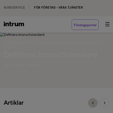
KUNDSERVICE
FÖR FÖRETAG - VÅRA TJÄNSTER
Företagsportal
‹ GLOBALA AFFÄRER FÖR MED SIG NYA UTMANINGAR KRING ATT FÅ
BETALT.
Definiera branschstandard
Tag Overview - Riktlinjer
Artiklar