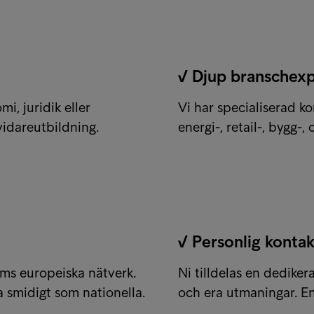
✓ Djup branschexp
, juridik eller
Vi har specialiserad k
idareutbildning.
energi-, retail-, bygg-
✓ Personlig kontak
rums europeiska nätverk.
Ni tilldelas en dedike
ka smidigt som nationella.
och era utmaningar. E