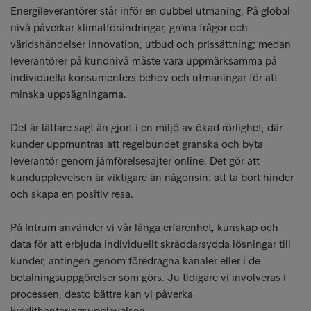
Energileverantörer står inför en dubbel utmaning. På global
nivå påverkar klimatförändringar, gröna frågor och
världshändelser innovation, utbud och prissättning; medan
leverantörer på kundnivå måste vara uppmärksamma på
individuella konsumenters behov och utmaningar för att
minska uppsägningarna.
Det är lättare sagt än gjort i en miljö av ökad rörlighet, där
kunder uppmuntras att regelbundet granska och byta
leverantör genom jämförelsesajter online. Det gör att
kundupplevelsen är viktigare än någonsin: att ta bort hinder
och skapa en positiv resa.
På Intrum använder vi vår långa erfarenhet, kunskap och
data för att erbjuda individuellt skräddarsydda lösningar till
kunder, antingen genom föredragna kanaler eller i de
betalningsuppgörelser som görs. Ju tidigare vi involveras i
processen, desto bättre kan vi påverka
kredithanteringsupplevelsen.