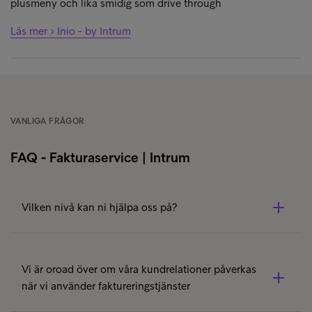
plusmeny och lika smidig som drive through
Läs mer › Inio - by Intrum
VANLIGA FRÅGOR
FAQ - Fakturaservice | Intrum
Vilken nivå kan ni hjälpa oss på?
Intrums faktureringstjänster är flexibla och anpassas
efter varje fakturaintensivt företags behov. Från att
Vi är oroad över om våra kundrelationer påverkas
distribution till betalning och steget efter med
när vi använder faktureringstjänster
påminnelser och inkasso när kunder inte betalar.