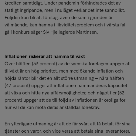
krediten samtidigt. Under pandemin förhindrades det av
statligt ingripande, men i nuläget verkar det inte sannolikt.
Följden kan bli att företag, även de som i grunden är
välmående, kan hamna i likviditetsproblem och i värsta fall
gå i konkurs säger Siv Hjellegjerde Martinsen.
Inflationen riskerar att hämma tillväxt
Över hälften (53 procent) av de svenska företagen uppger att
tillväxt är en hög prioritet, men med ökande inflation och
höjda räntor blir det en allt större utmaning – nära hälften
(47 procent) uppger att inflationen hämmar deras kapacitet
att växa och hitta nya affärsmöjligheter, och något fler (52
procent) uppger att de till följd av inflationen är oroliga för
hur väl de kan möta deras anställdas lönekrav.
En ytterligare utmaning är att de får svårt att få betalt för sina
tjänster och varor, och vice versa att betala sina leverantörer.