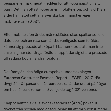
pengar eller maximerat krediten för att köpa något till sitt
barn. Det man oftast köper är en mobiltelefon, och vid 11 års
ålder har i stort sett alla svenska barn minst en egen
mobiltelefon (98 %)*.
Efter mobiltelefon är det märkeskläder, skor, spelkonsol eller
datorspel och en resa som är det vanligaste som föräldrar
känner sig pressade att köpa till barnen - trots att man inte
anser sig har råd. Unga föräldrar uppfattar sig oftare pressade
till sådana köp än andra föräldrar.
Det framgår i den årliga europeiska undersökningen
European Consumer Payment Report – ECPR - 2017, där
drygt 24 401 personer i 24 europeiska länder svarat på frågor
om hushållets ekonomi. I Sverige deltog 1 021 personer.
Knappt hälften av alla svenska föräldrar (47 %) pekar ut
trycket från sociala medier som orsak till att man konsumerar