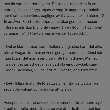
mer än vad man borde göra. De sociala nätverken är en
naturlig del av många ungas vardag. Instagrams popularitet
har ökat och används dagligen av 89 % av flickor i åldern 12-
15 år. Även Facebooks popularitet ökar generellt, medan
intresset minskar bland de yngre från en hög nivå där drygt
varannan (54 %) 12-15-åring använder Facebook*.
- Det är klart att man som förälder vill ge sina barn det allra
bästa. Frågan är om man verkligen gör barnen en tjänst när
man köper det man egentligen inte har råd med. Men som
förälder vet jag att det är svårt att stå emot trycket, säger
Fredrik Backman, VD på Intrum i Sverige, och fortsätter:
- Det viktiga är att inte försätta sig i en skuldsituation som
sedan blir väldigt dyr och svår att ta sig ur.
Acceptansen bland svenska konsumenter för att handla på
kredit och/eller med lånade pengar är fortsatt hög och har