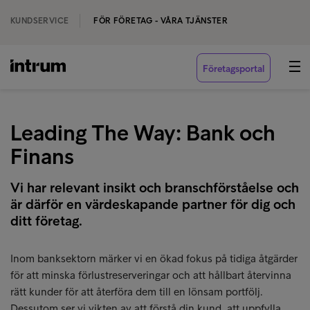
KUNDSERVICE
FÖR FÖRETAG - VÅRA TJÄNSTER
Företagsportal
Leading The Way: Bank och
Finans
Vi har relevant insikt och branschförståelse och
är därför en värdeskapande partner för dig och
ditt företag.
Inom banksektorn märker vi en ökad fokus på tidiga åtgärder
för att minska förlustreserveringar och att hållbart återvinna
rätt kunder för att återföra dem till en lönsam portfölj.
Dessutom ser vi vikten av att förstå din kund, att uppfylla