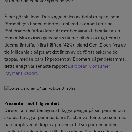
ryker när de behöver spara pengar.
Ålder gör skillnad. Den yngre delen av befolkningen, som
förmodligen har en mindre etablerad ekonomi än sina
föräldrar och farföräldrar, är mer benägna att begränsa sin
romantiska extravagans och skär ner på dessa utgifter när
tiderna är tuffa. Nära hälften (42%) bland Gen-Z och fyra av
tio Millennials säger att det är en av de första sakerna de
tappar, medan bara 19 procent av Boomers säger detsamma,
detta enligt vår senaste rapport
European Consumer
Payment Report
.
Presenter mot tillgivenhet
De som är mest benägna att lägga pengar på sin partner och
skuldsätta sig är par med barn. Nästan var femte person med
barn upplever att köp av presenter till sin partner är den
vanligaste anledningen till att de gör en övertrassering och