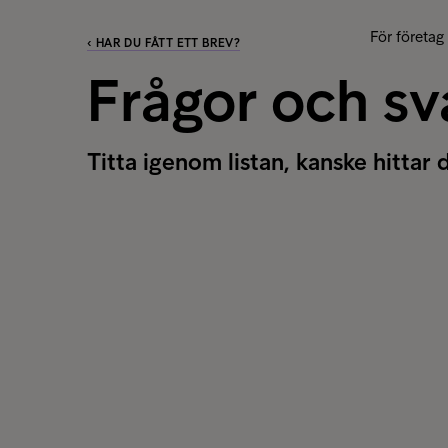
För företag
‹ HAR DU FÅTT ETT BREV?
Frågor och sv
Titta igenom listan, kanske hittar 
Våra vanligaste frågor
Jag har fått ett brev
Betalning