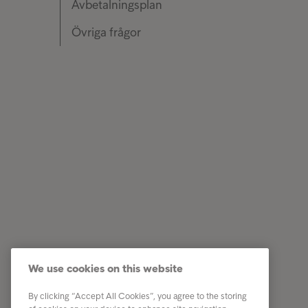
Avbetalningsplan
Övriga frågor
Kundservice
Genväga
Har du fått ett brev?
Jag vill 
Tips & råd
Vilka vi 
We use cookies on this website
Det här är Intrum
Karriär
By clicking “Accept All Cookies”, you agree to the storing