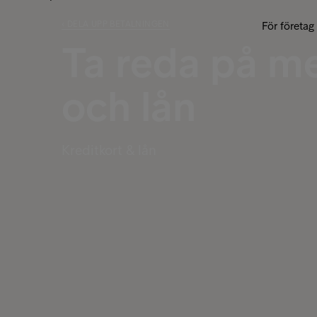
‹ DELA UPP BETALNINGEN
För företag
Ta reda på me
och lån
Kreditkort & lån