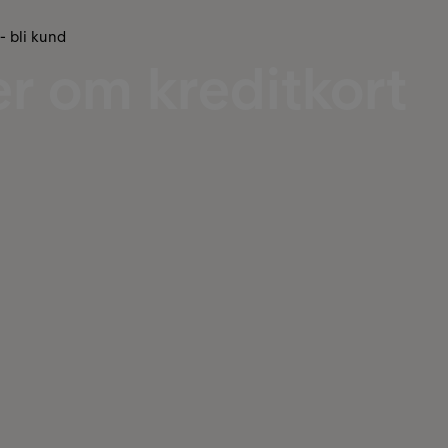
 - bli kund
r om kreditkort