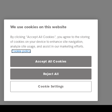
Kundservice
Genväga
Har du fått ett brev?
Jag vill 
Tips & råd
Vilka vi 
We use cookies on this website
Det här är Intrum
Karriär
By clicking “Accept All Cookies”, you agree to the storing
Kontakt
of cookies on your device to enhance site navigation,
analyze site usage, and assist in our marketing efforts.
Our locations
Cookie policy
Klagomål
Accept All Cookies
Reject All
Cookie Settings
© Intrum 2025
Privacy