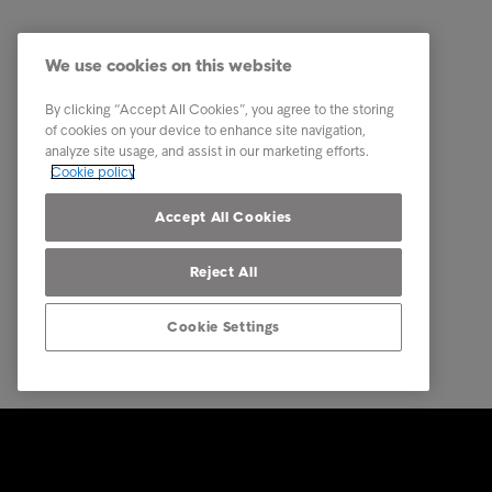
Har du fått ett brev?
Jag vill 
Tips & råd
Vilka vi 
We use cookies on this website
Det här är Intrum
Karriär
By clicking “Accept All Cookies”, you agree to the storing
Kontakt
of cookies on your device to enhance site navigation,
analyze site usage, and assist in our marketing efforts.
Our locations
Cookie policy
Klagomål
Accept All Cookies
Reject All
Cookie Settings
© Intrum 2025
Privacy