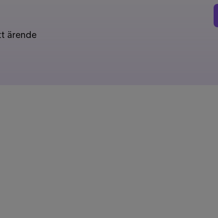
tt ärende
r
Våra