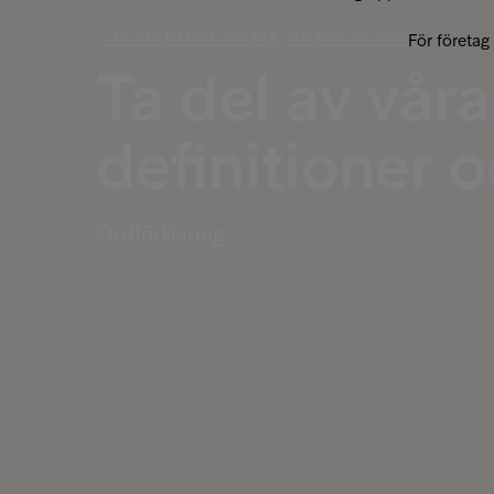
‹ JAG HAR MÅNGA SKULDER, VAD KAN JAG GÖRA?
För företag
Ta del av våra
definitioner 
Ordförklaring