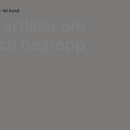
 - bli kund
 artiklar om
och begrepp