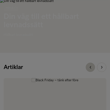
‹ PRIVACY
Din väg till ett hållbart
levnadssätt
Hållbart levnadssätt
Artiklar