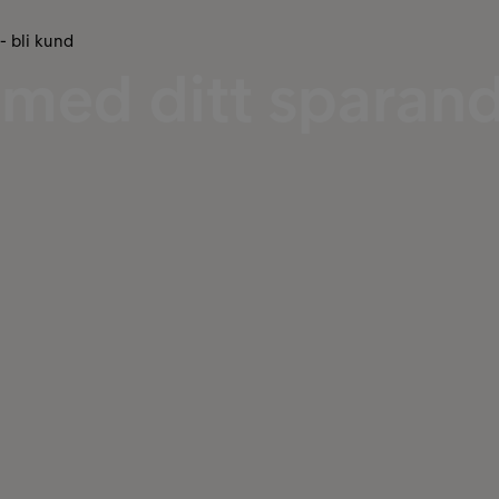
 - bli kund
g med ditt sparan