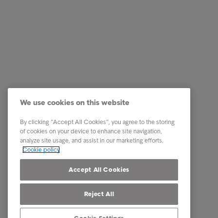
Kundservice
Genväga
Har du fått ett brev?
Jag vill 
Tips & råd
Vilka vi 
We use cookies on this website
Det här är Intrum
Karriär
By clicking “Accept All Cookies”, you agree to the storing
Kontakt
of cookies on your device to enhance site navigation,
analyze site usage, and assist in our marketing efforts.
Our locations
Cookie policy
Klagomål
Accept All Cookies
Reject All