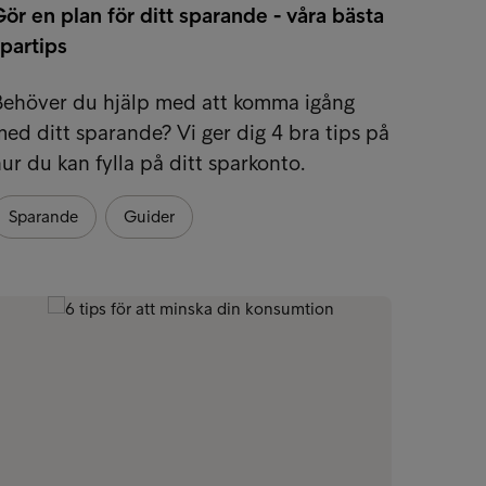
ör en plan för ditt sparande - våra bästa
Zero w
partips
Utfors
Behöver du hjälp med att komma igång
dig pr
ed ditt sparande? Vi ger dig 4 bra tips på
samtid
ur du kan fylla på ditt sparkonto.
Spara
Sparande
Guider
Guide