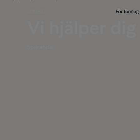
‹ PRIVACY
För företag
Vi hjälper di
Sparande