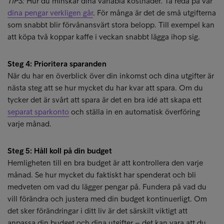
TIPS:
Hur du minskar dina variabla kostnader. Ta reda på var
dina pengar verkligen går
. För många är det de små utgifterna
som snabbt blir förvånansvärt stora belopp. Till exempel kan
att köpa två koppar kaffe i veckan snabbt lägga ihop sig.
Steg 4: Prioritera sparanden
När du har en överblick över din inkomst och dina utgifter är
nästa steg att se hur mycket du har kvar att spara. Om du
tycker det är svårt att spara är det en bra idé att skapa ett
separat sparkonto
och ställa in en automatisk överföring
varje månad.
Steg 5: Håll koll på din budget
Hemligheten till en bra budget är att kontrollera den varje
månad. Se hur mycket du faktiskt har spenderat och bli
medveten om vad du lägger pengar på. Fundera på vad du
vill förändra och justera med din budget kontinuerligt. Om
det sker förändringar i ditt liv är det särskilt viktigt att
anpassa din budget och dina utgifter – det kan vara att du